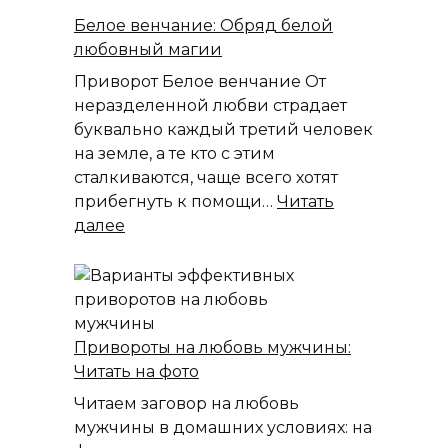
Черное
Белое венчание: Обряд белой
венчание
любовный магии
Приворот Белое венчание От
неразделенной любви страдает
буквально каждый третий человек
на земле, а те кто с этим
сталкиваются, чаще всего хотят
прибегнуть к помощи…
Читать
:
далее
Белое
венчание:
Обряд
белой
любовный
Привороты на любовь мужчины:
магии
Читать на фото
Читаем заговор на любовь
мужчины в домашних условиях: на