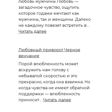
любовь мужчины Любовь —
загадочное чувство, ощутить
которое годами мечтают как
мужчины, так и женщины. Далеко
не каждому повезет встретить в…
:
Читать далее
Белая
магия:
Заговоры
Любовный приворот Черное
на
венчание
любовь
Порой влюбленность может
мужчины
вскружить нам голову с
небывалой скоростью и это
прекрасно, когда она взаимна. Но
когда чувства не имеют обратной
поддержки — влюбленность
:
приносит…
Читать далее
Любовный
приворот