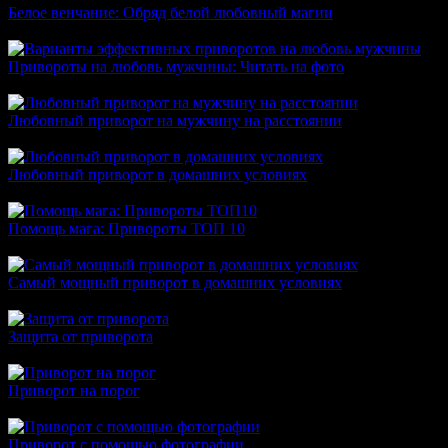
Белое венчание: Обряд белой любовный магии
Приворот Белое венчание От неразделенной любви страдает
Привороты на любовь мужчины: Читать на фото
Читаем заговор на любовь мужчины в домашних условиях
Любовный приворот на мужчину на расстоянии
Любовный приворот мужчины на расстоянии укрепить ваши
Любовный приворот в домашних условиях
Любовный приворот самостоятельно Практически каждый
Помощь мага: Привороты ТОП 10
Любовные привороты магии Любовная магия уже тысячи
Самый мощный приворот в домашних условиях
Провести самый мощный приворот в домашних условиях
Защита от приворота
Когда правильным образом ставиться защита от приворота
Приворот на порог
Давно не баловала вас интересными статьями и обрядами.
Приворот с помощью фотографии