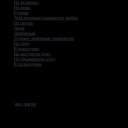
На человека
На вещь
Рунами
Действующие привороты любви
На свечах
Днем
Любовный
Лучшие любовные привороты
На луну
В новолуние
На растущую луну
На убывающую луну
В полнолуние
Любовный приворот на расстоянии
Сильный приворот на расстоянии – разновидность влияния
на подсознание второй половинки, не зависимо от того
насколько вы далеко друг от друга. Чаще всего применяют
такой
вид магии
, когда планируется долгая разлука. Так вы
сможете избежать отношений на стороне и убить мысли о них
в зародыше.
Подобные магические вмешательства не редко в спросе у не