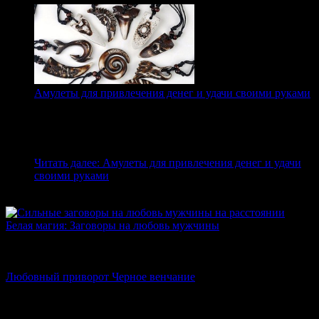
Амулеты для привлечения денег и удачи своими руками
Амулеты, которые помогут привлечь богатство и
достаток Как известно, недостаточно просто много
зарабатывать для того, чтобы стать богатым и
обеспеченным. Деньги словно текут сквозь пальцы,…
Читать далее
: Амулеты для привлечения денег и удачи
своими руками
Вам также может понравиться
Белая магия: Заговоры на любовь мужчины
Сильные белые заговоры на любовь мужчины Любовь —
загадочное
Любовный приворот Черное венчание
Порой влюбленность может вскружить нам голову с
небывалой