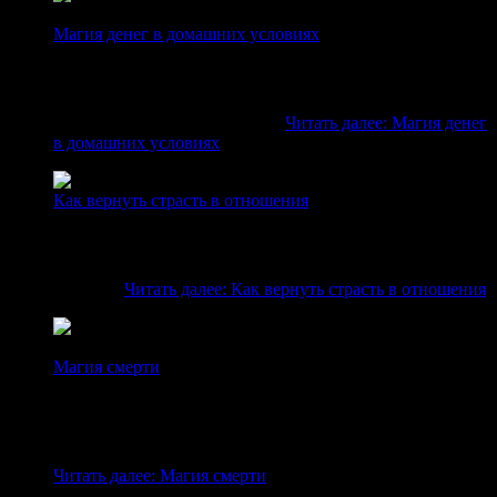
Магия денег в домашних условиях
Заговоры в магии денег Домашняя магия может решить
любые проблемы, главное – правильно подобрать
заклинание или обряд. Так, если у вас финансовые
проблемы, домашняя магия…
Читать далее
: Магия денег
в домашних условиях
Как вернуть страсть в отношения
Как вернуть секс в отношения Принято считать, что
самые важные вещи в отношениях – взаимопонимание
и уважение. Но в век сексуальной революции мало кто
станет…
Читать далее
: Как вернуть страсть в отношения
Магия смерти
Заклинания магии смерти Магия смерти – вид Черной
магии, обратный некромантии. Черная магия
представляет собой использование сверхъестественных
сил для эгоистичных, злых целей. Начало такого вида…
Читать далее
: Магия смерти