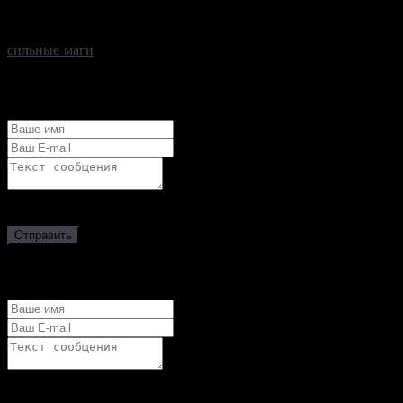
на свою половинку с помощью сильного любовного
приворота на расстоянии, магия не работает, поскольку не
достаточно ваших сил и практики. На этот случай есть
сильные маги
, которые практикуют магию множество лет и я,
как один из них, всегда готова помочь вам с любой задачей.
Отправить личное сообщение вы можете через форму ниже
Прежде чем нажать кнопку "Отправить", прошу внимательно
проверить указанную Вами информацию.
Отправить
Задать вопрос
Прежде чем нажать кнопку "Отправить", прошу внимательно
проверить указанную Вами информацию.