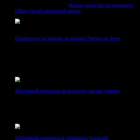
прибегнуть к помощи…
Читать далее
: Белое венчание:
Обряд белой любовный магии
Привороты на любовь мужчины: Читать на фото
Читаем заговор на любовь мужчины в домашних
условиях: на фото, свечах, соль, воду, кровь. Когда
сделать ритуал: днем, в рождество, на крещение.
Безопасный приворот - последствия магического
воздействия на мужчину.
Любовный приворот на мужчину на расстоянии
Любовный приворот мужчины на расстоянии укрепить
ваши любовные отношения. Приворот без последствия,
На фото, На женатого мужчину, Как сделать приворот
любви и удержать половинку рядом.
Любовный приворот в домашних условиях