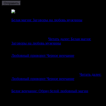
Отправить
Белая магия: Заговоры на любовь мужчины
Сильные белые заговоры на любовь мужчины Любовь
— загадочное чувство, ощутить которое годами мечтают
как мужчины, так и женщины. Далеко не каждому
повезет встретить в…
Читать далее
: Белая магия:
Заговоры на любовь мужчины
Любовный приворот Черное венчание
Порой влюбленность может вскружить нам голову с
небывалой скоростью и это прекрасно, когда она
взаимна. Но когда чувства не имеют обратной
поддержки — влюбленность приносит…
Читать далее
:
Любовный приворот Черное венчание
Белое венчание: Обряд белой любовный магии
Приворот Белое венчание От неразделенной любви
страдает буквально каждый третий человек на земле, а
те кто с этим сталкиваются, чаще всего хотят