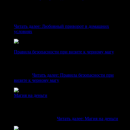
Любовный приворот самостоятельно Практически
каждый из нас хоть раз в жизни сталкивался с
неразделенной любовью. Иногда кажется, что вы
наконец встретили идеальную пару, но избранник…
Читать далее
: Любовный приворот в домашних
условиях
Правила безопасности при визите к черному магу
Людей побуждают прибегать к услугам магов различные
причины. Но перед тем, как обратиться к черному магу,
стоит тысячу раз подумать и определить, действительно
ли это…
Читать далее
: Правила безопасности при
визите к черному магу
Магия на деньги
Заговоры Черной и Белой магии на деньги Людей всегда
привлекала магия не только своей таинственностью, но
и возможностью с ее помощью решить проблемы.
Самый доступный…
Читать далее
: Магия на деньги