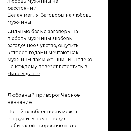
Белая магия: Заговоры на любовь
мужчины
Сильные белые заговоры на
любовь мужчины Любовь —
загадочное чувство, ощутить
которое годами мечтают как
мужчины, так и женщины. Далеко
не каждому повезет встретить в…
:
Читать далее
Белая
магия:
Заговоры
Любовный приворот Черное
на
венчание
любовь
Порой влюбленность может
мужчины
вскружить нам голову с
небывалой скоростью и это