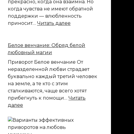
прекрасно, когда она взаимна. Но
когда чувства не имеют обратной
поддержки — влюбленность
:
приносит…
Читать далее
Любовный
приворот
Черное
Белое венчание: Обряд белой
венчание
любовный магии
Приворот Белое венчание От
неразделенной любви страдает
буквально каждый третий человек
на земле, а те кто с этим
сталкиваются, чаще всего хотят
прибегнуть к помощи…
Читать
:
далее
Белое
венчание:
Обряд
белой