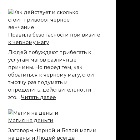
в
домашних
условиях
Правила безопасности при визите
к черному магу
Людей побуждают прибегать к
услугам магов различные
причины. Но перед тем, как
обратиться к черному магу, стоит
тысячу раз подумать и
определить, действительно ли
:
это…
Читать далее
Правила
безопасности
при
Магия на деньги
визите
Заговоры Черной и Белой магии
к
на деньги Людей всегда