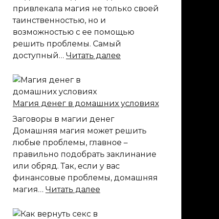
черному
привлекала магия не только своей
магу
таинственностью, но и
возможностью с ее помощью
решить проблемы. Самый
:
доступный…
Читать далее
Магия
на
деньги
Магия денег в домашних условиях
Заговоры в магии денег
Домашняя магия может решить
любые проблемы, главное –
правильно подобрать заклинание
или обряд. Так, если у вас
финансовые проблемы, домашняя
:
магия…
Читать далее
Магия
денег